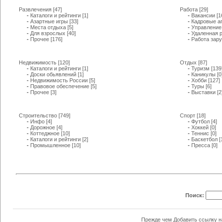
Развлечения
[47]
Работа
[29]
-
Каталоги и рейтинги
[1]
-
Вакансии
[1
-
Азартные игры
[33]
-
Кадровые а
-
Места отдыха
[5]
-
Управление
-
Для взрослых
[40]
-
Удаленная 
-
Прочее
[176]
-
Работа зар
Недвижимость
[120]
Отдых
[87]
-
Каталоги и рейтинги
[1]
-
Туризм
[139
-
Доски обьявлений
[1]
-
Каникулы
[0
-
Недвижимость России
[5]
-
Хобби
[127]
-
Правовое обеспечение
[5]
-
Туры
[6]
-
Прочее
[3]
-
Выставки
[2
Строительство
[749]
Спорт
[18]
-
Инфо
[4]
-
Футбол
[4]
-
Дорожное
[4]
-
Хоккей
[0]
-
Коттеджное
[10]
-
Теннис
[0]
-
Каталоги и рейтинги
[2]
-
Баскетбол
[
-
Промышленное
[10]
-
Пресса
[0]
Поиск:
Прежде чем Добавить ссылку н