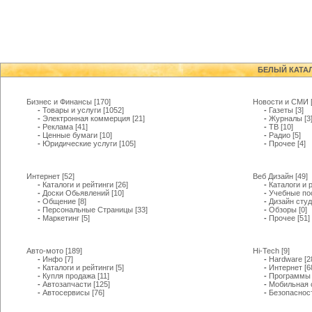
БЕЛЫЙ КАТА
Бизнес и Финансы
[170]
Новости и СМИ
-
Товары и услуги
[1052]
-
Газеты
[3]
-
Электронная коммерция
[21]
-
Журналы
[3
-
Реклама
[41]
-
ТВ
[10]
-
Ценные бумаги
[10]
-
Радио
[5]
-
Юридические услуги
[105]
-
Прочее
[4]
Интернет
[52]
Веб Дизайн
[49]
-
Каталоги и рейтинги
[26]
-
Каталоги и 
-
Доски Обьявлений
[10]
-
Учебные по
-
Общение
[8]
-
Дизайн сту
-
Персональные Страницы
[33]
-
Обзоры
[0]
-
Маркетинг
[5]
-
Прочее
[51]
Авто-мото
[189]
Hi-Tech
[9]
-
Инфо
[7]
-
Hardware
[2
-
Каталоги и рейтинги
[5]
-
Интернет
[6
-
Купля продажа
[11]
-
Программ
-
Автозапчасти
[125]
-
Мобильная 
-
Автосервисы
[76]
-
Безопаснос