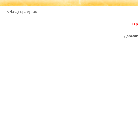
< Назад к разделам
В р
Добавит