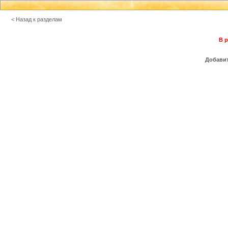
< Назад к разделам
В р
Добавит