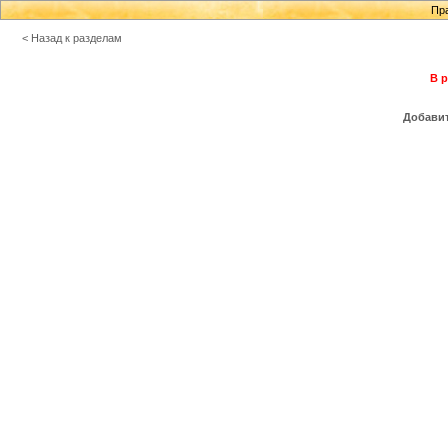
Пр
< Назад к разделам
В р
Добавит