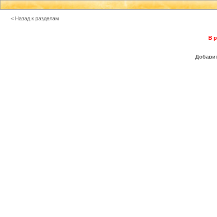
< Назад к разделам
В р
Добавит