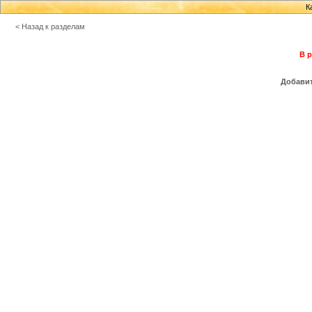
К
< Назад к разделам
В р
Добавит