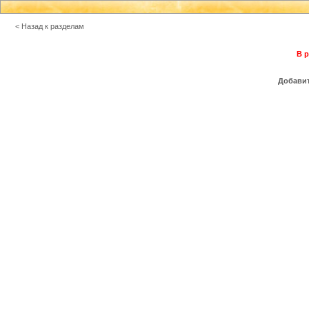
< Назад к разделам
В р
Добавит