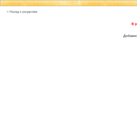
< Назад к разделам
В р
Добавит