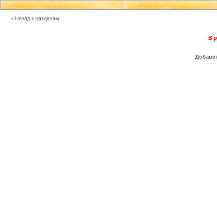
< Назад к разделам
В р
Добавит