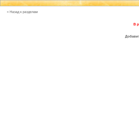
< Назад к разделам
В р
Добавит