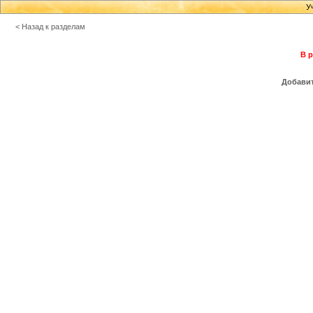
У
< Назад к разделам
В р
Добавит