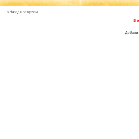
< Назад к разделам
В р
Добавит