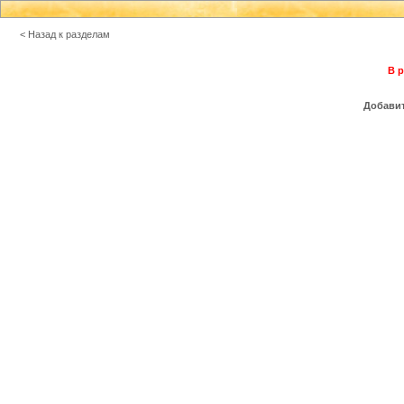
< Назад к разделам
В р
Добавит