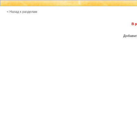
< Назад к разделам
В р
Добавит