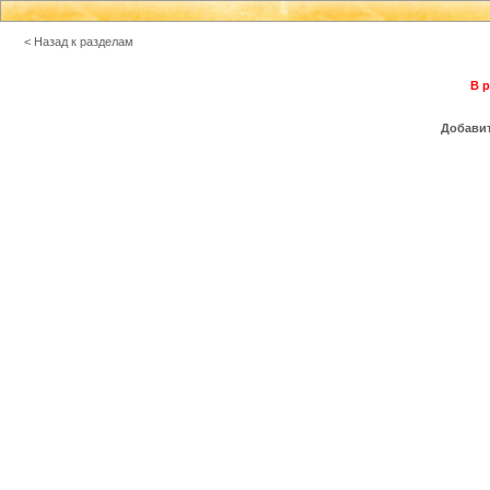
< Назад к разделам
В р
Добавит