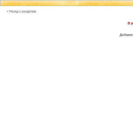
< Назад к разделам
В р
Добавит