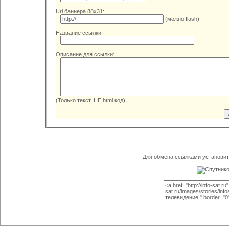
Url баннера 88x31:
(можно flash)
Название ссылки:
Описание для ссылки*:
(Только текст, НЕ html код)
Для обмена ссылками установите