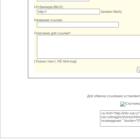
Url баннера 88x31:
(можно flash)
Название ссылки:
Описание для ссылки*:
(Только текст, НЕ html код)
Для обмена ссылками установите